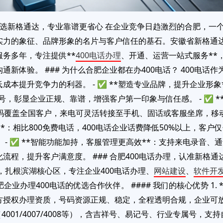
选新格通达，专业靠谱更省心 在企业竞争日趋激烈的合肥，一个*
实力的象征、品牌形象的名片与客户信任的基石。安徽省新格通
务多年，专注提供**
400电话办理
、开通、运营一站式服务**
新体验。 ### 为什么合肥企业都在办400电话？ 400电话
本提升竞争力的利器。 - ✅ **塑造专业品牌，提升企业形象*
号，彰显企业正规、靠谱，增强客户第一印象与信任感。 - ✅ 
码覆盖全国客户，来电可灵活转接至手机、固话或客服坐席，移动
**：相比800免费电话，400电话企业话费降低50%以上，客
 - ✅ **智能功能加持，客服管理更高效**：支持来电录音
流程，提升客户满意度。 ### 合肥400电话办理，认准新格通
年，扎根滨湖核心区，专注企业400电话办理、
网站建设
、
软件开
业办理400电话的优选合作伙伴。 #### 我们的核心优势 1.
授权办理资质，号码资源正规、稳定，全程透明合规，企业可放心使
（4001/4007/4008等），含吉祥号、易记号、行业专属号，