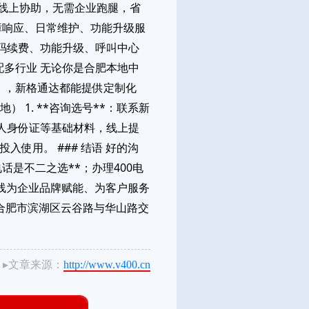
全程线上协助，无需企业跑腿，省
故障响应、日常维护、功能升级服
号码续费、功能升级、呼叫中心
配多行业 无论你是合肥本地中
），新格通达都能提供定制化
 1. **咨询选号**：联系新
法人身份证等基础材料，线上提
入使用。 ### 结语 好的沟
话是不二之选**；办理400电
热线为企业品牌赋能、为客户服务
址：合肥市滨湖区云谷路与华山路交
▸文章来源：
http://www.v400.cn