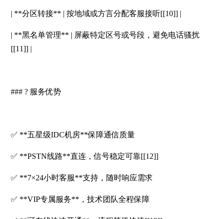
| **分区转接** | 按地域或方言分配客服接听[[10]] |
| **黑名单管理** | 屏蔽特定区号或号段，避免电话骚扰
[[11]] |
### ? 服务优势
✅ **五星级IDC机房**保障通信质量
✅ **PSTN线路**直连，信号稳定可靠[[12]]
✅ **7×24小时客服**支持，随时响应需求
✅ **VIP专属服务**，技术团队全程保障