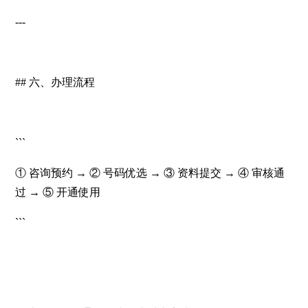
---
## 六、办理流程
```
① 咨询预约 → ② 号码优选 → ③ 资料提交 → ④ 审核通
过 → ⑤ 开通使用
```