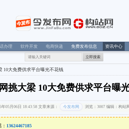
电话办理
软件开发
电商快递
免费发布信息
资讯中心
立即搜索
 10大免费供求平台曝光不花钱
网挑大梁 10大免费供求平台曝
05月06日 18:43:58
文章来源：
今发布网
浏览：3007
编辑：构站
话：
13624467185