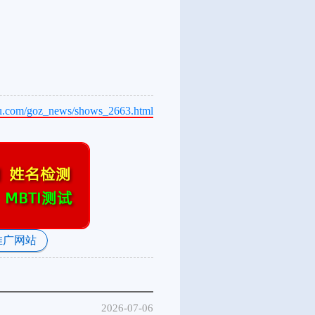
bu.com/goz_news/shows_2663.html
推广网站
2026-07-06