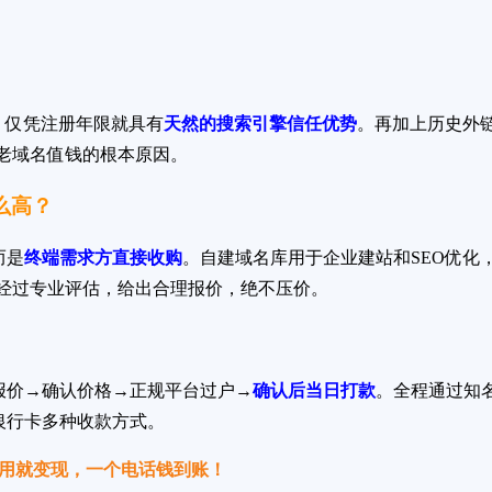
名，仅凭注册年限就具有
天然的搜索引擎信任优势
。再加上历史外
老域名值钱的根本原因。
么高？
而是
终端需求方直接收购
。自建域名库用于企业建站和SEO优化
经过专业评估，给出合理报价，绝不压价。
报价→确认价格→正规平台过户→
确认后当日打款
。全程通过知
银行卡多种收款方式。
不用就变现，一个电话钱到账！