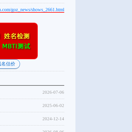
bu.com/goz_news/shows_2661.html
域名估价
2026-07-06
2025-06-02
2024-12-14
2026-08-06