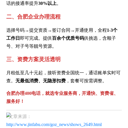
话的接通率提升
30%以上
。
二、合肥企业办理流程
选择号码→提交资质→签订合同→开通使用，全程
1-3个
工作日
即可完成。提供
百余个优质号码
供挑选，含顺子
号、对子号等靓号资源。
三、资费方案灵活透明
月租低至几十元起，接听资费全国统一，通话账单实时可
查。
无最低消费、无隐形扣费
，套餐可按需调整。
合肥办理400电话，就选专业服务商，开通快、资费省、
服务好！
▸文章来源：
http://www.jinfabu.com/goz_news/shows_2649.html