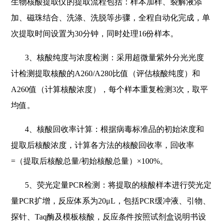
生物核酸提取仪的提取流程包括：样本加样、裂解液添
加、磁珠结合、洗涤、洗脱等步骤，全程自动化完成，单
次提取时间设置为30分钟，同时处理16份样本。
3
、核酸纯度与浓度检测：采用超微量紫外分光光度
计检测提取核酸的A260/A280比值（评估核酸纯度）和
A260值（计算核酸浓度），每个样本重复检测3次，取平
均值。
4
、核酸回收率计算：根据病毒标准品的初始浓度和
提取后核酸浓度，计算各方法的核酸回收率，回收率
=（提取后核酸总量/初始核酸总量）×100%。
5
、荧光定量PCR检测：将提取的核酸样本进行荧光定
量PCR扩增，反应体系为20μL，包括PCR缓冲液、引物、
探针、Taq酶及模板核酸，反应条件按照试剂盒说明书设