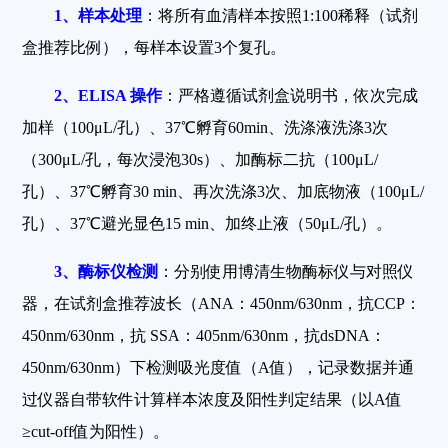
1
、样本处理
：将所有血清样本按照1:100稀释（试剂
盒推荐比例），每样本设置3个复孔。
2
、ELISA 操作
：严格遵循试剂盒说明书，依次完成
加样（100μL/孔）、37℃孵育60min、洗涤液洗涤3次
（300μL/孔，每次浸泡30s）、加酶标二抗（100μL/
孔）、37℃孵育30 min、再次洗涤3次、加底物液（100μL/
孔）、37℃避光显色15 min、加终止液（50μL/孔）。
3
、酶标仪检测
：分别使用博清生物酶标仪与对照仪
器，在试剂盒推荐波长（ANA：450nm/630nm，抗CCP：
450nm/630nm，抗 SSA：405nm/630nm，抗dsDNA：
450nm/630nm）下检测吸光度值（A值），记录数据并通
过仪器自带软件计算样本浓度及阳性判定结果（以A值
≥cut-off值为阳性）。