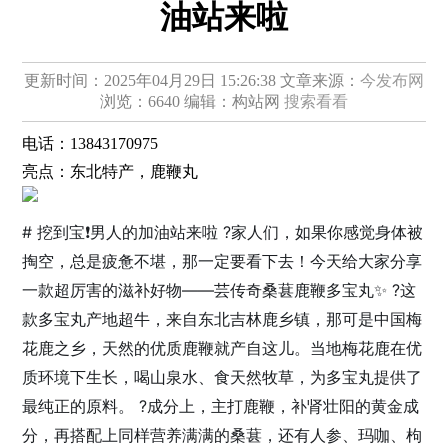
油站来啦
更新时间：2025年04月29日 15:26:38
文章来源：
今发布网
浏览：6640
编辑：构站网
搜索看看
电话：
13843170975
亮点：
东北特产，鹿鞭丸
# 挖到宝❗️男人的加油站来啦 ?家人们，如果你感觉身体被
掏空，总是疲惫不堪，那一定要看下去！今天给大家分享
一款超厉害的滋补好物——芸传奇桑葚鹿鞭多宝丸✨ ?这
款多宝丸产地超牛，来自东北吉林鹿乡镇，那可是中国梅
花鹿之乡，天然的优质鹿鞭就产自这儿。当地梅花鹿在优
质环境下生长，喝山泉水、食天然牧草，为多宝丸提供了
最纯正的原料。 ?成分上，主打鹿鞭，补肾壮阳的黄金成
分，再搭配上同样营养满满的桑葚，还有人参、玛咖、枸