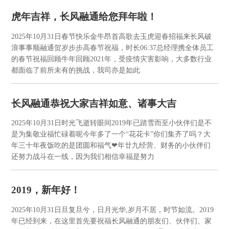
虎年吉祥，长风融通给您拜年啦！
2025年10月31日
春节快乐金牛昂首高歌去玉虎迎春招福来长风破
浪事事顺融通贺岁步步高春节祝福，时长06:37总经理携全体员工
的春节祝福回顾牛年回顾2021年，受疫情灾害影响，大多数行业
都面临了前所未有的挑战，我司亦是如此
长风融通恭祝大家吉祥如意、诸事大吉
2025年10月31日
时光飞逝转眼间2019年已踏雪而至小伙伴们是不
是为集敬业福忙碌着呢今年多了一个“花花卡”你们集齐了吗？大
年三十年夜饭吃的是团圆和福气❤年廿九经营、财务的小伙伴们
还努力战斗在一线，因为我们相信幸福是努力
2019，新年好！
2025年10月31日
旦复旦兮，日月光华,岁月不居，时节如流。2019
年已经到来，在这里首先要祝福长风融通的朋友们、伙伴们、家