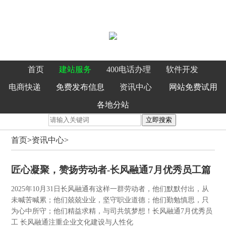
首页
建站服务
400电话办理
软件开发
电商快递
免费发布信息
资讯中心
网站免费试用
各地分站
立即搜索
首页
>
资讯中心>
匠心凝聚，赞扬劳动者-长风融通7月优秀员工篇
2025年10月31日
长风融通有这样一群劳动者，他们默默付出，从
未喊苦喊累；他们兢兢业业，坚守职业道德；他们勤勉慎思，只
为心中所守；他们精益求精，与司共筑梦想！长风融通7月优秀员
工 长风融通注重企业文化建设与人性化