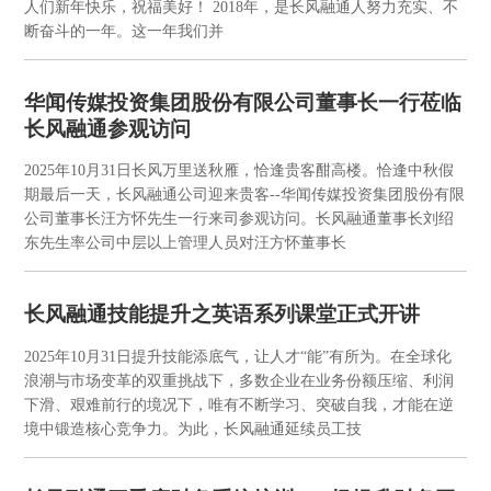
人们新年快乐，祝福美好！ 2018年，是长风融通人努力充实、不
断奋斗的一年。这一年我们并
华闻传媒投资集团股份有限公司董事长一行莅临
长风融通参观访问
2025年10月31日
长风万里送秋雁，恰逢贵客酣高楼。恰逢中秋假
期最后一天，长风融通公司迎来贵客--华闻传媒投资集团股份有限
公司董事长汪方怀先生一行来司参观访问。长风融通董事长刘绍
东先生率公司中层以上管理人员对汪方怀董事长
长风融通技能提升之英语系列课堂正式开讲
2025年10月31日
提升技能添底气，让人才“能”有所为。在全球化
浪潮与市场变革的双重挑战下，多数企业在业务份额压缩、利润
下滑、艰难前行的境况下，唯有不断学习、突破自我，才能在逆
境中锻造核心竞争力。为此，长风融通延续员工技